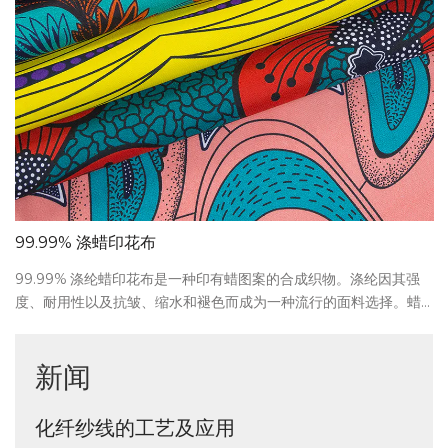
.99% 涤蜡印花布
涤纶染
.99% 涤纶蜡印花布是一种印有蜡图案的合成织物。涤纶因其强
涤纶染
耐用性以及抗皱、缩水和褪色而成为一种流行的面料选择。蜡
经过热
工艺包括将热蜡以特定设计涂在织物上，然后在涂到织物上时
形成纹
染料。这会在织物上形成独特的彩色图案。涤纶蜡染面料因其
的压花
新闻
活力和色彩缤纷的设计而常用于服装和时尚配饰，例如连衣
力。由
裙子、衬衫和围巾。它还用于窗帘、枕套和桌布等家居装饰，
别于其
间增添一抹色彩和质感。
服和户
化纤纱线的工艺及应用
化纤面料相对于天然面料有哪些优势？
热烈庆祝长兴久赢纺织有限公司网站上线