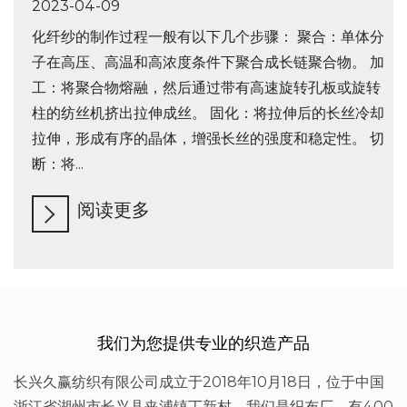
2023-04-09
2023-04-09
2023-02-27
化纤纱的制作过程一般有以下几个步骤： 聚合：单体分
化纤面料与天然纤维面料相比具有以下优点： 耐磨性
热烈庆祝长兴久赢纺织有限公司网站上线!
子在高压、高温和高浓度条件下聚合成长链聚合物。 加
好：化纤面料比大多数天然纤维更耐磨，因此更耐用。
阅读更多
工：将聚合物熔融，然后通过带有高速旋转孔板或旋转
抗皱性好：化纤面料抗皱性好，不易起皱，穿着挺括、
柱的纺丝机挤出拉伸成丝。 固化：将拉伸后的长丝冷却
美观。 易打理：化纤面料的洗涤、烘干、熨烫等打理过
拉伸，形成有序的晶体，增强长丝的强度和稳定性。 切
程比天然纤维更容易、更方便。 通用性：化纤织物可以
断：将...
通过不同...
阅读更多
阅读更多
我们为您提供专业的织造产品
长兴久赢纺织有限公司成立于2018年10月18日，位于中国
浙江省湖州市长兴县夹浦镇丁新村。我们是织布厂，有400